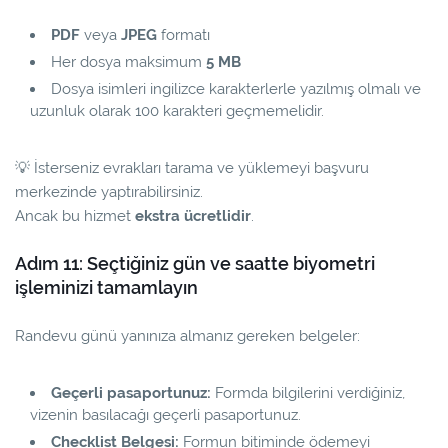
PDF
veya
JPEG
formatı
Her dosya maksimum
5 MB
Dosya isimleri ingilizce karakterlerle yazılmış olmalı ve
uzunluk olarak 100 karakteri geçmemelidir.
💡
İsterseniz evrakları tarama ve yüklemeyi başvuru
merkezinde yaptırabilirsiniz.
Ancak bu hizmet
ekstra ücretlidir
.
Adım 11: Seçtiğiniz gün ve saatte biyometri
işleminizi tamamlayın
Randevu günü yanınıza almanız gereken belgeler:
Geçerli pasaportunuz:
Formda bilgilerini verdiğiniz,
vizenin basılacağı geçerli pasaportunuz.
Checklist Belgesi:
Formun bitiminde ödemeyi