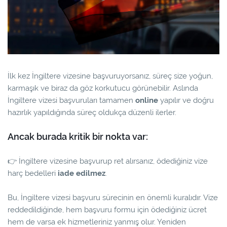
İlk kez İngiltere vizesine başvuruyorsanız, süreç size yoğun,
karmaşık ve biraz da göz korkutucu görünebilir. Aslında
İngiltere vizesi başvuruları tamamen
online
yapılır ve doğru
hazırlık yapıldığında süreç oldukça düzenli ilerler.
Ancak burada kritik bir nokta var:
👉
İngiltere vizesine başvurup ret alırsanız, ödediğiniz vize
harç bedelleri
iade edilmez
.
Bu, İngiltere vizesi başvuru sürecinin en önemli kuralıdır. Vize
reddedildiğinde, hem başvuru formu için ödediğiniz ücret
hem de varsa ek hizmetleriniz yanmış olur. Yeniden