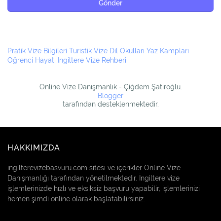
Pratik Vize Bilgileri
Turistik Vize
Dil Okulları
Yaz Kampları
Öğrenci Hayatı
İngiltere Vize Rehberi
Online Vize Danışmanlık - Çiğdem Şatıroğlu.
Blogger
tarafından desteklenmektedir.
HAKKIMIZDA
ingilterevizebasvuru.com sitesi ve içerikler Online Vize
Danışmanlığı tarafından yönetilmektedir. İngiltere vize
işlemlerinizde hızlı ve eksiksiz başvuru yapabilir, işlemlerinizi
hemen şimdi online olarak başlatabilirsiniz.